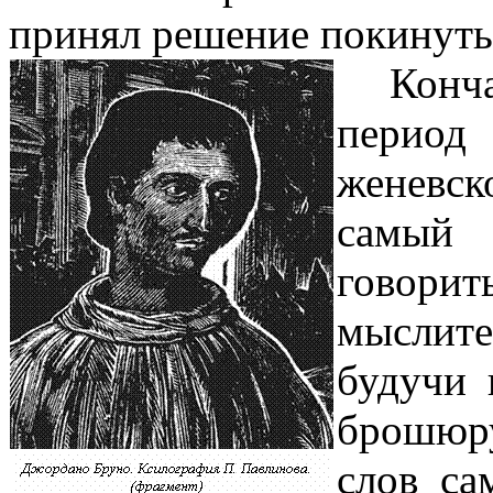
принял решение покинуть
Конч
период
женевск
самый 
говори
мыслит
будучи 
брошюру
слов са