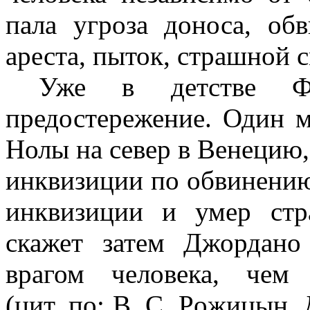
пала угроза доноса, об
ареста, пыток, страшной 
Уже в детстве Ф
предостережение. Один м
Нолы на север в Венецию,
инквизиции по обвинению
инквизиции и умер стр
скажет затем Джордано
врагом человека, чем
(цит. по:
B
.
C
.
Po
жицын. 