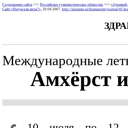
Содержание сайта
=>>
Российское гуманистическое общество
=>>
«Здравый
Сайт «Разум или вера?»
, 26.04.2007,
http://razumru.ru/humanism/journal/41/k
ЗДРА
Международные летн
Амхёрст 
10 июля по 12 ав