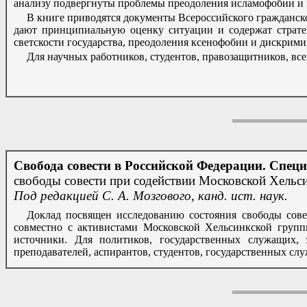
анализу подвергнуты проблемы преодоления исламофобии и 
В книге приводятся документы Всероссийского гражданско
дают принципиальную оценку ситуации и содержат страте
светскости государства, преодоления ксенофобии и дискри
Для научных работников, студентов, правозащитников, вс
Свобода совести в Российской Федерации. Спец
свободы совести при содействии Московской Хельсин
Под редакцией С. А. Мозгового, канд. ист. наук.
Доклад посвящен исследованию состояния свободы сове
совместно с активистами Московской Хельсинкской групп
источники. Для политиков, государственных служащих, з
преподавателей, аспирантов, студентов, государственных с