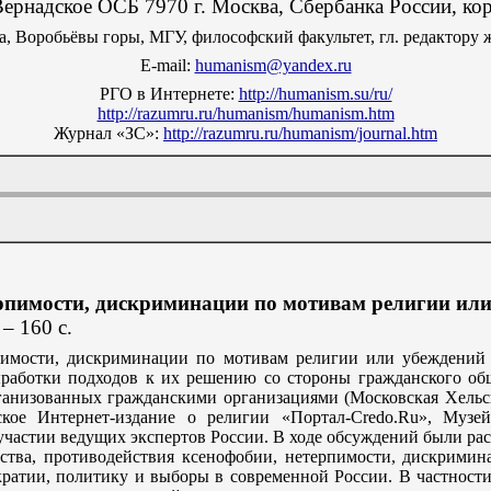
рнадское ОСБ 7970 г. Москва, Сбербанка России, к
, Воробьёвы горы, МГУ, философский факультет, гл. редактору 
E-mail:
humanism@yandex.ru
РГО в Интернете:
http://humanism.su/ru/
http://razumru.ru/humanism/humanism.htm
Журнал «ЗС»:
http://razumru.ru/humanism/journal.htm
ерпимости, дискриминации по мотивам религии ил
 – 160 с.
пимости, дискриминации по мотивам религии или убеждений 
работки подходов к их решению со стороны гражданского об
рганизованных гражданскими организациями (Московская Хельс
ское Интернет-издание о религии «Портал-Credo.Ru», Муз
 участии ведущих экспертов России. В ходе обсуждений были ра
арства, противодействия ксенофобии, нетерпимости, дискрими
кратии, политику и выборы в современной России. В частности