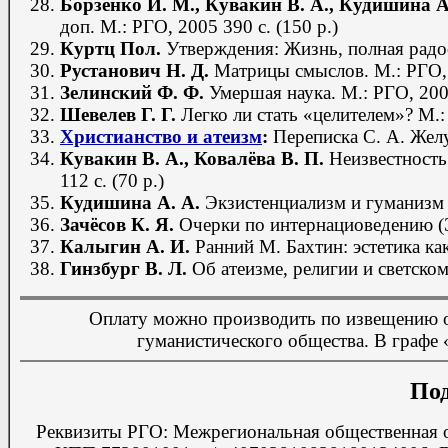
Борзенко И. М., Кувакин В. А., Кудишина А
доп. М.: РГО, 2005 390 с. (150 р.)
Куртц Пол.
Утверждения: Жизнь, полная радост
Рустанович Н. Д.
Матрицы смыслов. М.: РГО, 2
Зелинский Ф. Ф.
Умершая наука. М.: РГО, 2005.
Шевелев Г. Г.
Легко ли стать «целителем»? М.: 
Христианство и атеизм
:
Переписка С. А. Желуд
Кувакин В. А., Ковалёва В. П.
Неизвестность
112 с. (70 р.)
Кудишина А. А.
Экзистенциализм и гуманизм 
Зачёсов К. Я.
Очерки по интернациоведению (Эс
Калыгин А. И.
Ранний М. Бахтин: эстетика ка
Гинзбург В. Л.
Об атеизме, религии и светско
Оплату можно производить по извещению 
гуманистического общества. В графе «
Под
Реквизиты РГО: Межрегиональная общественная о