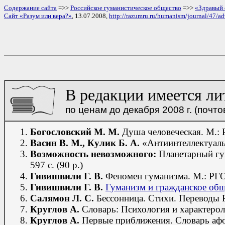
Содержание сайта
=>>
Российское гуманистическое общество
=>>
«Здравый
Сайт «Разум или вера?»
, 13.07.2008,
http://razumru.ru/humanism/journal/47/ad
В редакции имеется ли
по ценам до декабря 2008 г. (поч
Богословский М. М.
Душа человеческая. М.: Р
Васин В. М., Кулик Б. А.
«Антиинтеллектуальн
Возможность невозможного:
Планетарный гум
597 с. (90 р.)
Гивишвили Г. В.
Феномен гуманизма. М.: РГО, 
Гивишвили Г. В.
Гуманизм и гражданское общ
Салямон Л. С.
Бессонница. Стихи. Переводы Р
Круглов А.
Словарь: Психология и характеро
Круглов А.
Первые приближения. Словарь афори