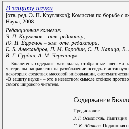
В защиту науки
[отв. ред. Э. П. Кругляков]; Комиссия по борьбе 
Наука, 2008.
Редакционная коллегия:
Э. П. Кругляков – отв. редактор,
Ю. Н. Ефремов – зам. отв. редактора,
Е. Б. Александров, П. М. Бородин, С. П. Капица, В.
В. Г. Сурдин, А. М. Черепащук
Бюллетень содержит материалы, отобранные членами 
материалы направлены на разоблачение псевдо- и антинаучн
некоторых средствах массовой информации, систематическ
«В защиту науки» – это в известном смысле стойкое против
самого широкого читателя.
Содержание Бюлл
Предисловие
З. Г. Оскотский.
Имитация
С. К. Абачиев.
Подлинная на