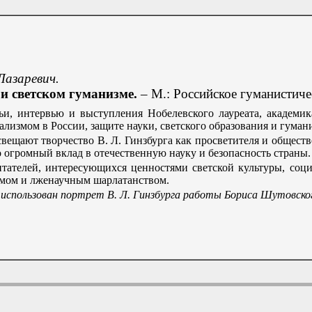
азаревич.
 и светском гуманизме.
– М.: Российское гуманистичес
ьи, интервью и выступления Нобелевского лауреата, академик
ализмом в России, защите науки, светского образования и гуман
вещают творчество В. Л. Гинзбурга как просветителя и обществ
о огромный вклад в отечественную науку и безопасность страны.
итателей, интересующихся ценностями светской культуры, соц
мом и лженаучным шарлатанством.
использован портрет В. Л. Гинзбурга работы Бориса Шутовск