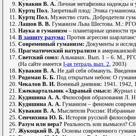
Кувакин В. А.
Личная метафизика надежды и уд
Куртц Пол.
Запретный плод: Этика гуманизма. 
Куртц Пол.
Мужество стать. Добродетели гуман
Лашов В. В.
Гуманизм Льва Шестова. М.: РГО, 
Наука и гуманизм
– планетарные ценности тре
В защиту разума:
Против агрессии шарлатанс
Современный гуманизм:
Документы и исследо
Прагматический натурализм
в американской 
Светский союз:
Альманах.
Вып. 1 – 6.
М., РГ
(На сайте имеется
I-ая тетрадь
вып. 2
, 2003)
Кувакин В. А.
Не дай себя обмануть. Введени
Родоман Б. Б.
Под открытым небом: О гуманист
Чекалов В. И.
Военный дневник: 1941. 1942, 19
Ежеквартальник «Здравый смысл:
Журнал ск
Кудишина А. А.
Философия образования Л. Н. 
Кудишина А. А.
Гуманизм – феномен современн
Кувакин В. А.
Мыслители России: Избранные л
Сенчихина Ю. Б.
История русской философии. 
Разум или вера?
Реальность или вымысел? Сб. с
Жукоцкий В. Д.
Основы современного гуманизм