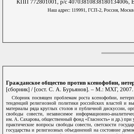
КПП 772801001, р/с 40703810838180134006, Ве
Наш адрес: 119991,
ГСП-2,
Россия, Москва
Гражданское общество против ксенофобии, нет
[сборник] / [сост. С. А. Бурьянов]. – М.: МХГ, 2007.
Сборник посвящен проблемам роста ксенофобии, нетер
тенденций религиозной политики российских властей и вы
материалы ряда круглых столов и публичной дискуссии, о
свободы совести, независимое информационно-аналитиче
им. А. Сахарова, общественный фонд «Гласность» и др.) при
практические вопросы свободы совести, светскости госуд
государства и религиозных объединений на состояние демо