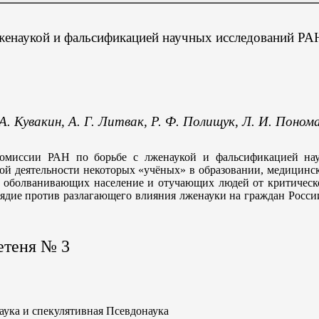
с лженаукой и фальсификацией научных исследований РА
 А. Кувакин, А. Г. Литвак, Р. Ф. Полищук, Л. И. Поном
комиссии РАН по борьбе с лженаукой и фальсификацией на
ой деятельности некоторых «учёных» в образовании, медицинс
и оболванивающих население и отучающих людей от критичес
оядие против разлагающего влияния лженауки на граждан Росси
етеня № 3
ука и спекулятивная Псевдонаука