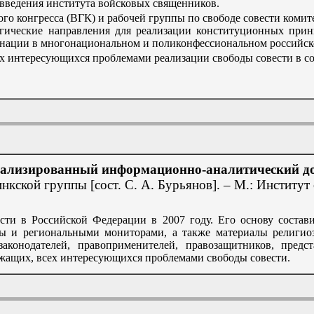
введения института войсковых священников.
го конгресса (ВГК) и рабочей группы по свободе совести комит
гические направления для реализации конституционных прин
минации в многонациональном и поликонфессиональном российск
ех интересующихся проблемами реализации свободы совести в с
иализированный информационно-аналитический док
кской группы [сост. С. А. Бурьянов]. – М.: Институт с
сти в Российской Федерации в 2007 году. Его основу состав
ы и региональными мониторами, а также материалы религио
аконодателей, правоприменителей, правозащитников, предс
лужащих, всех интересующихся проблемами свободы совести.