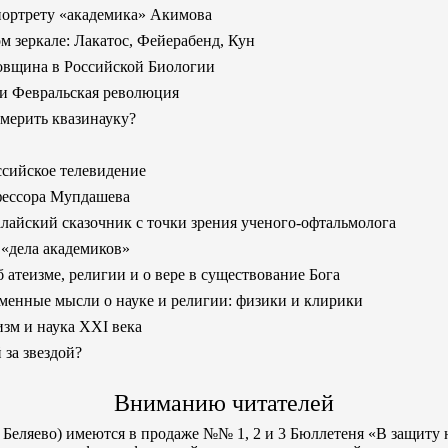
ортрету «академика» Акимова
м зеркале: Лакатос, Фейерабенд, Кун
вщина в Российской Биологии
 Февральская революция
мерить квазинауку?
сийское телевидение
ессора Мупдашева
лайский сказочник с точки зрения
ученого-офтальмолога
 «дела академиков»
 атеизме, религии и о вере в существование Бога
енные мысли о науке и религии: физики и клирики
зм и наука XXI века
за звездой?
Вниманию читателей
о Беляево) имеются в продаже №№ 1, 2 и 3 Бюллетеня «В защиту