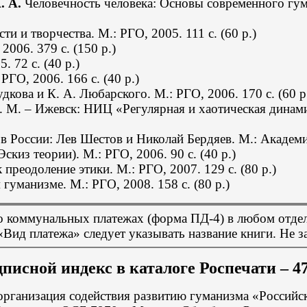
. А.
Человечность человека: Основы современного гум
и и творчества. М.: РГО, 2005. 111 с. (60 р.)
006. 379 с. (150 р.)
 72 с. (40 р.)
РГО, 2006. 166 с. (40 р.)
кова и К. А. Любарского. М.: РГО, 2006. 170 с. (60 р
. М. – Ижевск: НИЦ «Регулярная и хаотическая динам
в России: Лев Шестов и Николай Бердяев. М.: Академи
киз теории). М.: РГО, 2006. 90 с. (40 р.)
к преодоление этики. М.: РГО, 2007.
129 с. (80 р.)
м гуманизме. М.: РГО, 2008.
158 с. (80 р.)
о коммунальных платежах
(форма ПД-4)
в любом отдел
Вид платежа» следует указывать название книги. Не з
писной индекс в каталоге Роспечати – 4
рганизация содействия развитию гуманизма «Россий