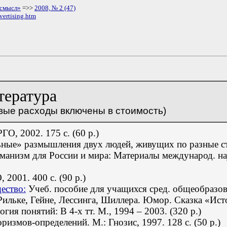
 смысл»
=>>
2008, № 2 (47)
vertising.htm
тература
товые расходы включены в стоимость)
ГО, 2002. 175 с. (60 р.)
ые» размышления двух людей, живущих по разные стор
анизм для России и мира: Материалы международ. на
2001. 400 с. (90 р.)
ество:
Учеб. пособие для учащихся сред. общеобразоват
ильке, Гейне, Лессинга, Шиллера. Юмор. Сказка «Ис
логия понятий:
В 4-х тт.
М.,
1994 – 2003.
(320 р.)
змов-определений. М.: Гнозис, 1997. 128 с. (50 р.)