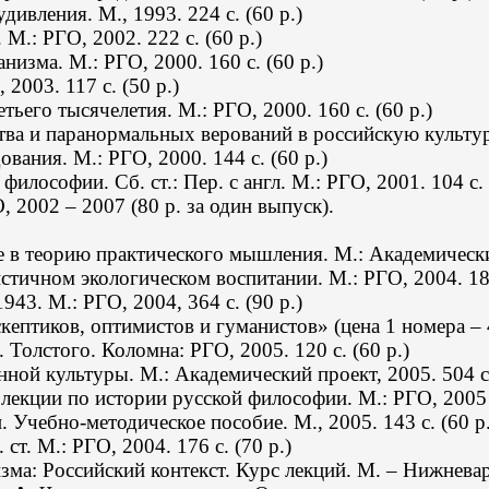
ивления. М., 1993. 224 с. (60 р.)
М.: РГО, 2002. 222 с. (60 р.)
изма. М.: РГО, 2000. 160 с. (60 р.)
2003. 117 с. (50 р.)
тьего тысячелетия. М.: РГО, 2000. 160 с. (60 р.)
тва и паранормальных верований в российскую
культу
вания. М.: РГО, 2000. 144 с. (60 р.)
философии. Сб. ст.: Пер. с англ. М.: РГО, 2001. 104 с. 
О,
2002 – 2007
(80 р. за один выпуск).
е в теорию практического мышления. М.: Академическ
ичном экологическом воспитании. М.: РГО, 2004. 184 
43. М.: РГО, 2004, 364 с. (90 р.)
ептиков, оптимистов и гуманистов» (цена 1 номера – 
Толстого. Коломна: РГО, 2005. 120 с. (60 р.)
ой культуры. М.: Академический проект, 2005. 504 с.
екции по истории русской философии. М.: РГО, 2005 
Учебно-методическое пособие. М., 2005. 143 с. (60 р.
т. М.: РГО, 2004. 176 с. (70 р.)
а: Российский контекст. Курс лекций. М. – Нижневарто