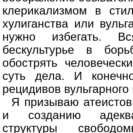
клерикализмом в стил
хулиганства или вуль
нужно избегать. В
бескультурье в бор
обострять человеческ
суть дела. И конечн
рецидивов вульгарного
Я призываю атеисто
и созданию адеква
структуры свобод