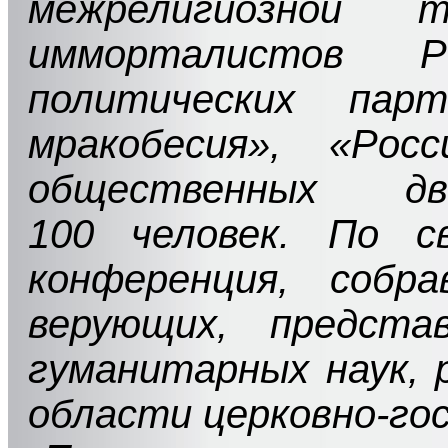
межрелигиозной т
имморталистов 
политических пар
мракобесия», «Рос
общественных д
100 человек. По с
конференция, собр
верующих, предста
гуманитарных наук, 
области церковно-го