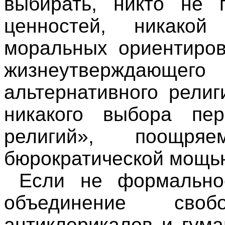
выбирать, никто не 
ценностей, никакой 
моральных ориентиров
жизнеутверждающ
альтернативного рели
никакого выбора пе
религий», поощря
бюрократической мощью
Если не формально
объединение свобо
антиклерикалов и гум