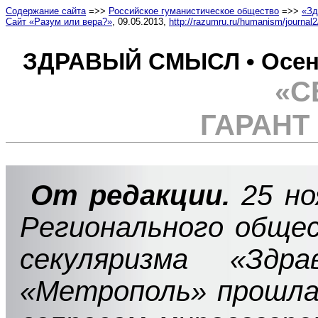
Содержание сайта
=>>
Российское гуманистическое общество
=>>
«Зд
Сайт «Разум или вера?»
, 09.05.2013,
http://razumru.ru/humanism/journal
ЗДРАВЫЙ СМЫСЛ • Осень –
«С
ГАРАНТ
От редакции.
25 но
Регионального обще
секуляризма «Здр
«Метрополь» прошла