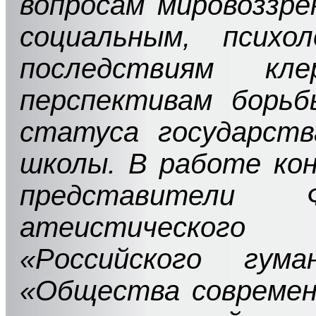
вопросам мировоззре
социальным, психо
последствиям кле
перспективам борьб
статуса государст
школы. В работе ко
представители Ф
атеистическог
«Российского гума
«Общества современ