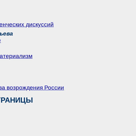
енческих дискуссий
ьева
е
материализм
ова возрождения России
ТРАНИЦЫ