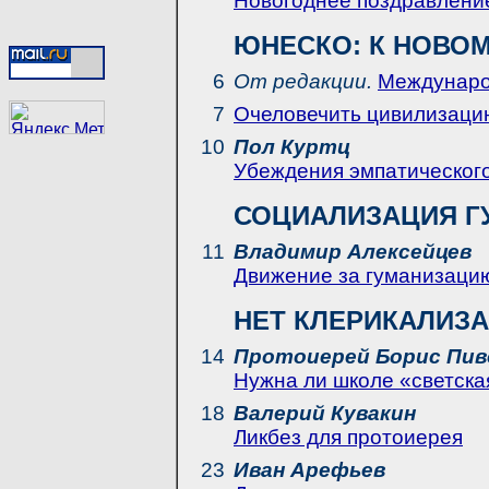
Новогоднее поздравлени
ЮНЕСКО: К НОВОМ
6
От редакции.
Междунаро
7
Очеловечить цивилизаци
10
Пол Куртц
Убеждения эмпатическог
СОЦИАЛИЗАЦИЯ Г
11
Владимир Алексейцев
Движение за гуманизаци
НЕТ КЛЕРИКАЛИЗ
14
Протоиерей Борис Пив
Нужна ли школе «светска
18
Валерий Кувакин
Ликбез для протоиерея
23
Иван Арефьев