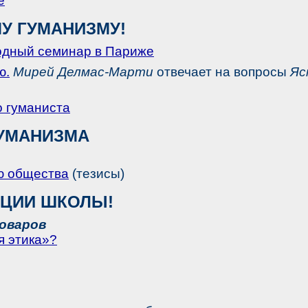
е
У ГУМАНИЗМУ!
дный семинар в Париже
ю.
Мирей Делмас-Марти
отвечает на вопросы
Яс
о гуманиста
УМАНИЗМА
ю общества
(тезисы)
АЦИИ ШКОЛЫ!
оваров
я этика»?